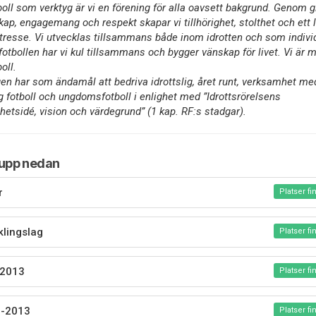
oll som verktyg är vi en förening för alla oavsett bakgrund. Genom g
ap, engagemang och respekt skapar vi tillhörighet, stolthet och ett l
ntresse. Vi utvecklas tillsammans både inom idrotten och som indivi
i fotbollen har vi kul tillsammans och bygger vänskap för livet. Vi är 
oll.
en har som ändamål att bedriva idrottslig, året runt, verksamhet me
ng fotboll och ungdomsfotboll i enlighet med ”Idrottsrörelsens
etsidé, vision och värdegrund” (1 kap. RF:s stadgar).
rupp nedan
r
Platser fi
klingslag
Platser fi
-2013
Platser fi
-2013
Platser fi