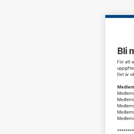
Bli 
För att a
uppgifte
Det är vi
Medlems
Medlemsk
Medlemsk
Medlemsk
Medlemsk
Medlems
********