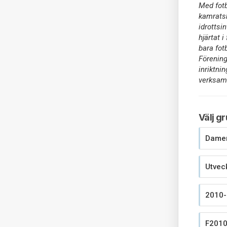
Med fotb
kamratsk
idrottsi
hjärtat 
bara fotb
Förening
inriktni
verksamh
Välj g
Dame
Utvec
2010
F2010