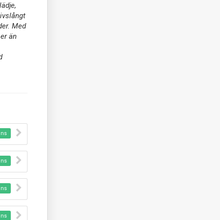
lädje,
ivslångt
der. Med
mer än
d
nns
nns
nns
nns