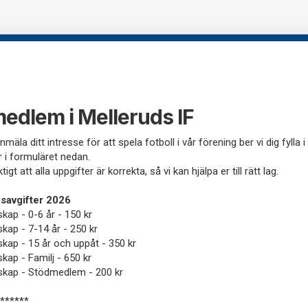
medlem i Melleruds IF
nmäla ditt intresse för att spela fotboll i vår förening ber vi dig fylla i
r i formuläret nedan.
ktigt att alla uppgifter är korrekta, så vi kan hjälpa er till rätt lag.
avgifter 2026
ap - 0-6 år - 150 kr
ap - 7-14 år - 250 kr
ap - 15 år och uppåt - 350 kr
ap - Familj - 650 kr
kap - Stödmedlem - 200 kr
******