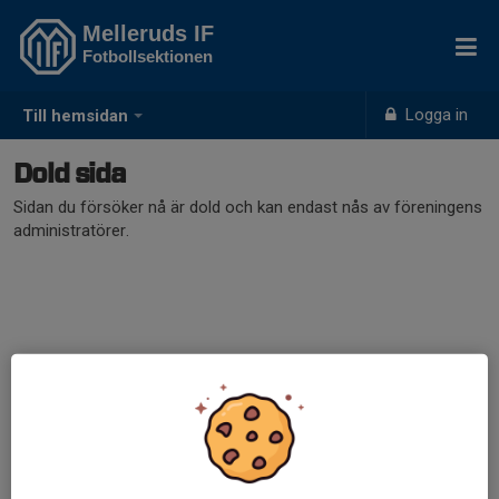
Melleruds IF
Fotbollsektionen
Logga in
Till hemsidan
Dold sida
Sidan du försöker nå är dold och kan endast nås av föreningens
administratörer.