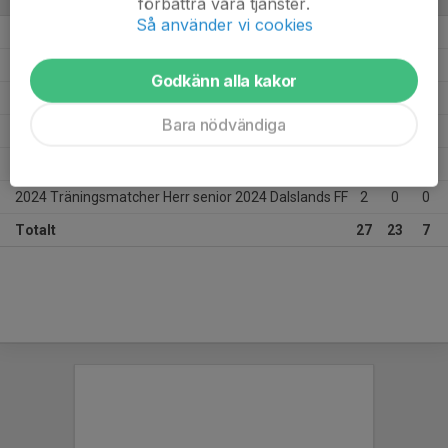
förbättra våra tjänster.
Så använder vi cookies
2024 Div.4 Herr Bohuslän-Dalsland 2024
20
19
6
2024 Dalslands Sparbank Cup Final
1
0
1
Godkänn alla kakor
2024 Dalslands Sparbank Cup Herr grupp A
2
1
0
Bara nödvändiga
2024 Dalslands Sparbank Cup Herr Semifinal
1
3
0
2024 Dalslands Sparbank Cup Kvartsfinaler
1
0
0
2024 Träningsmatcher Herr senior 2024 Dalslands FF
2
0
0
Totalt
27
23
7