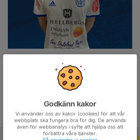
Position
Mittfältare
Ålder
32 år
Tidigare klubbar
IFK Uddevalla, Håfreströms IF,
Vänersborgs FK
Godkänn kakor
Vi använder oss av kakor (cookies) för att vår
webbplats ska fungera bra för dig. De används
även för webbanalys i syfte att hjälpa oss att
förbättra våra tjänster.
ALLA SERIER
2021
Så använder vi cookies