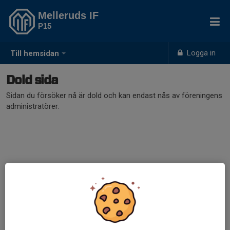
Melleruds IF
P15
Logga in
Till hemsidan
Dold sida
Sidan du försöker nå är dold och kan endast nås av föreningens
administratörer.