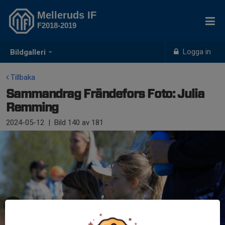
Melleruds IF
F2018-2019
Logga in
Bildgalleri
Tillbaka
Sammandrag Frändefors Foto: Julia
Remming
2024-05-12
|
Bild
140
av 181