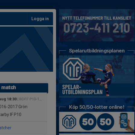
Logga in
Spelarutbildningsplanen
 match
aug 18:30
| BDFF P10-12 Grön Nordöstra
Köp 50/50-lotter online!
016-2017
Grön
arby IF P10
atcher