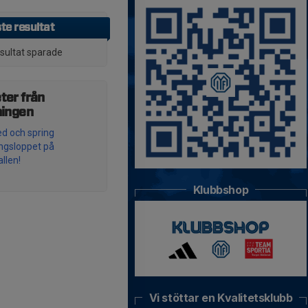
te resultat
esultat sparade
ter från
ningen
d och spring
ingsloppet på
llen!
Klubbshop
Vi stöttar en Kvalitetsklubb