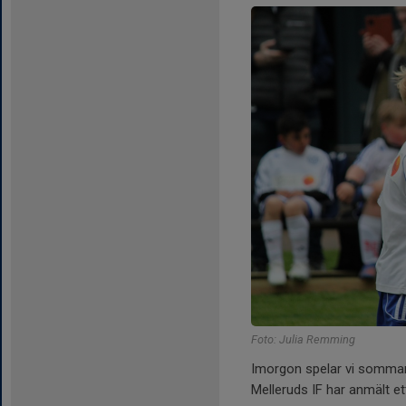
Foto: Julia Remming
Imorgon spelar vi sommar
Melleruds IF har anmält ett 