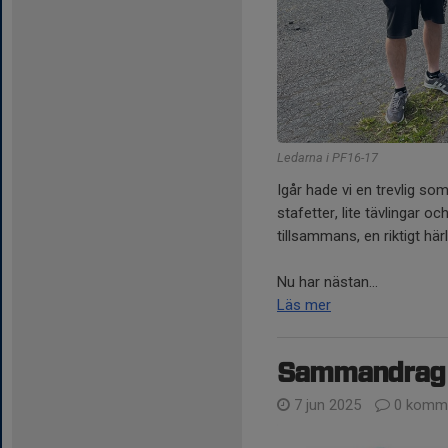
Ledarna i PF16-17
Igår hade vi en trevlig so
stafetter, lite tävlingar o
tillsammans, en riktigt här
Nu har nästan...
Läs mer
Sammandrag 
7 jun 2025
0 komme