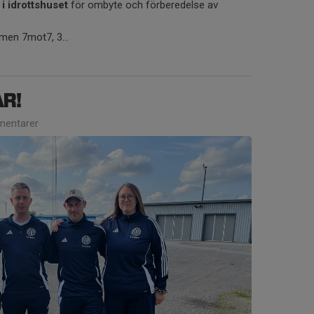
i idrottshuset
för ombyte och förberedelse av
men 7mot7, 3...
R!
entarer