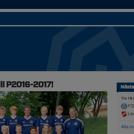
ll P2016-2017!
Nästa
Tis 18 
P2
Lax
Alla m