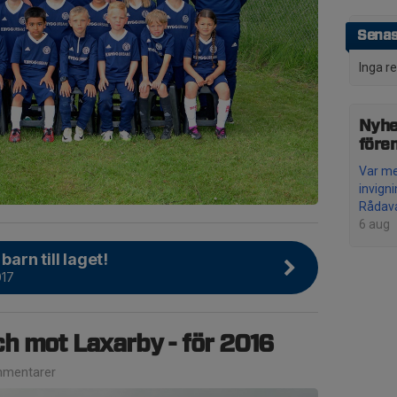
Senas
Inga r
Nyhe
före
Var me
invign
Rådava
6 aug
 barn till laget!
017
h mot Laxarby - för 2016
mentarer