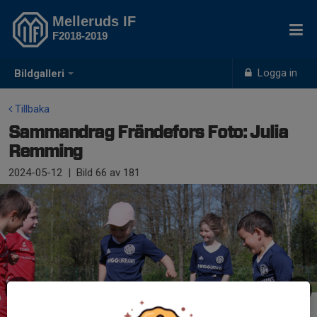
Melleruds IF
F2018-2019
Logga in
Bildgalleri
Tillbaka
Sammandrag Frändefors Foto: Julia
Remming
2024-05-12
|
Bild
66
av 181