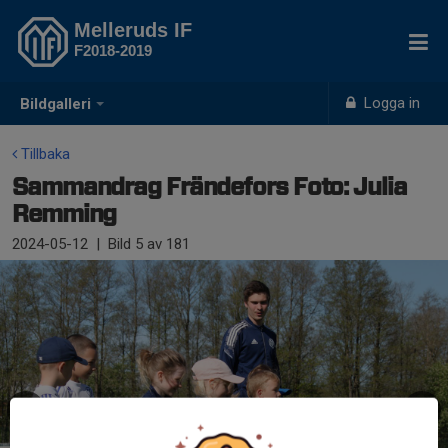
Melleruds IF
F2018-2019
Logga in
Bildgalleri
Tillbaka
Sammandrag Frändefors Foto: Julia
Remming
2024-05-12
|
Bild
5
av 181