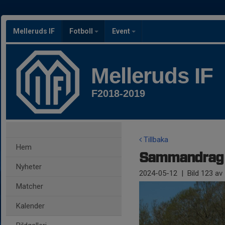
Melleruds IF
Fotboll
Event
Melleruds IF
F2018-2019
Tillbaka
Hem
Sammandrag F
Nyheter
2024-05-12
|
Bild
123
av 
Matcher
Kalender