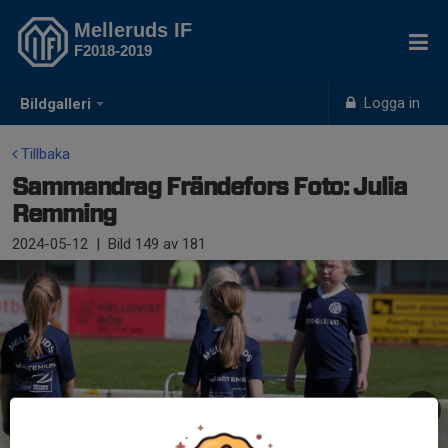
Melleruds IF
F2018-2019
Logga in
Bildgalleri
Tillbaka
Sammandrag Frändefors Foto: Julia
Remming
2024-05-12
|
Bild
149
av 181