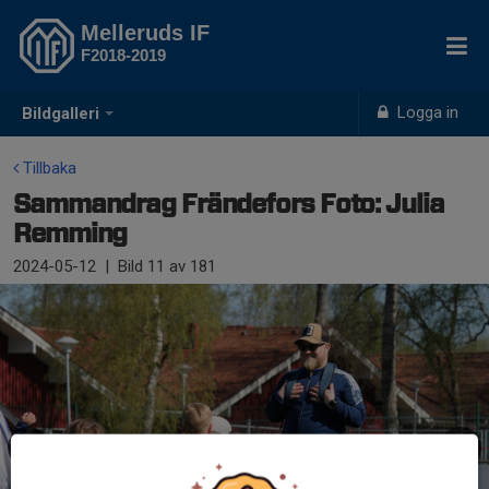
Melleruds IF
F2018-2019
Logga in
Bildgalleri
Tillbaka
Sammandrag Frändefors Foto: Julia
Remming
2024-05-12
|
Bild
11
av 181