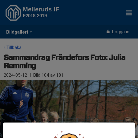
Melleruds IF
F2018-2019
Logga in
Bildgalleri
Tillbaka
Sammandrag Frändefors Foto: Julia
Remming
2024-05-12
|
Bild
104
av 181