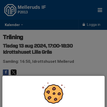
Melleruds IF
P2013
Logga in
Kalender
Träning
Tisdag 13 aug 2024, 17:00-18:30
Idrottshuset Lilla Gräs
Samling: 16:50, Idrottshuset Mellerud