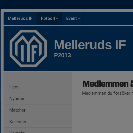
Melleruds IF
Fotboll
Event
Melleruds IF
P2013
Medlemmen ä
Hem
Medlemmen du försöker nå
Nyheter
Matcher
Kalender