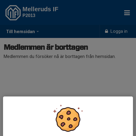
Melleruds IF
P2013
Logga in
Till hemsidan
Medlemmen är borttagen
Medlemmen du försöker nå är borttagen från hemsidan.