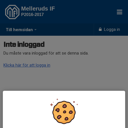
Melleruds IF
P2016-2017
Logga in
Till hemsidan
Inte inloggad
Du måste vara inloggad för att se denna sida.
Klicka här för att logga in