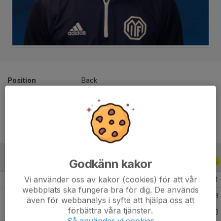
Position
Back
Ålder
18 år
Godkänn kakor
ALLA SERIER
ALLA ÅR
Vi använder oss av kakor (cookies) för att vår
2026
12
1
1
1
webbplats ska fungera bra för dig. De används
2025
36
2
0
3
även för webbanalys i syfte att hjälpa oss att
förbättra våra tjänster.
2024
21
0
0
0
Så använder vi cookies