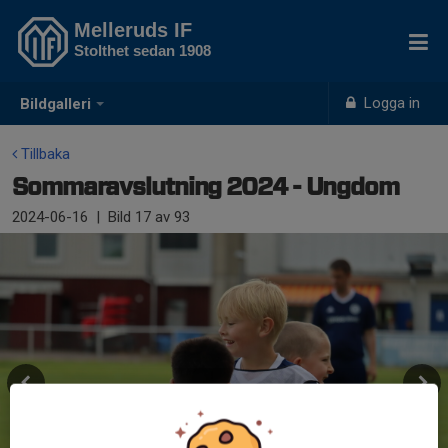
Melleruds IF
Stolthet sedan 1908
Logga in
Bildgalleri
Tillbaka
Sommaravslutning 2024 - Ungdom
2024-06-16
|
Bild
17
av 93