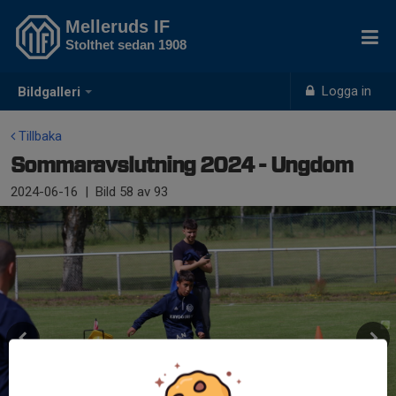
Melleruds IF
Stolthet sedan 1908
Logga in
Bildgalleri
Tillbaka
Sommaravslutning 2024 - Ungdom
2024-06-16
|
Bild
58
av 93