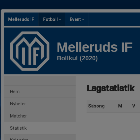
Melleruds IF
Fotboll
Event
Melleruds IF
Bollkul (2020)
Lagstatistik
Hem
Nyheter
Säsong
M
V
Matcher
Statistik