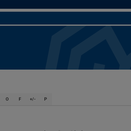
O
F
+/-
P