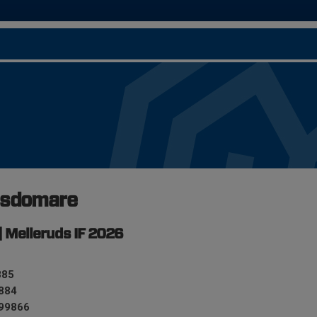
gsdomare
 Melleruds IF 2026
885
884
99866