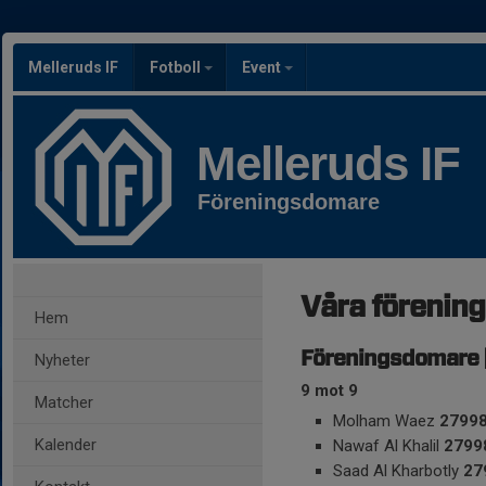
Melleruds IF
Fotboll
Event
Melleruds IF
Föreningsdomare
Våra förenin
Hem
Föreningsdomare |
Nyheter
9 mot 9
Matcher
Molham Waez
2799
Kalender
Nawaf Al Khalil
2799
Saad Al Kharbotly
27