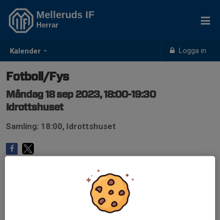
Melleruds IF
Herrar
Logga in
Kalender
Fotboll/Fys
Måndag 18 sep 2023, 18:00-19:30
Idrottshuset
Samling: 18:00, Idrottshuset