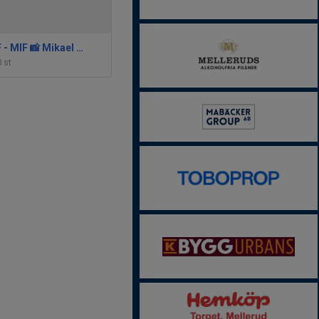
Mölnlycke IF - MIF 📸 Mikael Andersson
0 st