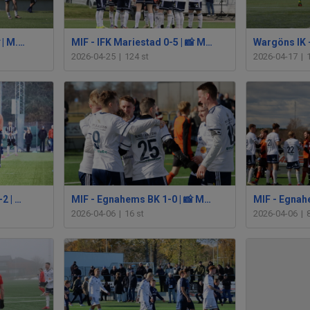
MIF - Assyriska IK 4-1 📸 | M.Andersson
MIF - IFK Mariestad 0-5 | 📸 M.Andersson
2026-04-25
|
124 st
2026-04-17
|
Tidaholms GoFF - MIF 0-2 | 📸 M.Andersson
MIF - Egnahems BK 1-0 | 📸 Marcus Ek
2026-04-06
|
16 st
2026-04-06
|