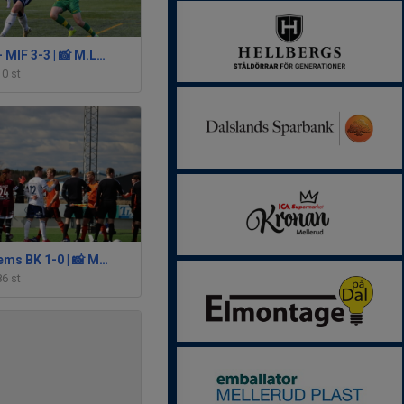
Wargöns IK - MIF 3-3 | 📸 M.Larsson
10 st
MIF - Egnahems BK 1-0 | 📸 M.Andersson
86 st