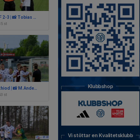
IF Haga - MIF 2-3 | 📸 Tobias Coster
35 st
Klubbshop
MIF - IK Gauthiod | 📸 M.Andersson
53 st
Vi stöttar en Kvalitetsklubb