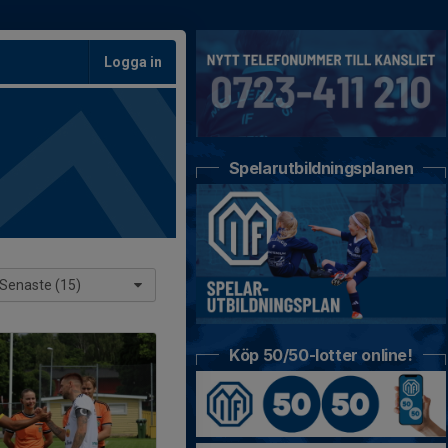
Logga in
Spelarutbildningsplanen
Senaste (15)
Köp 50/50-lotter online!