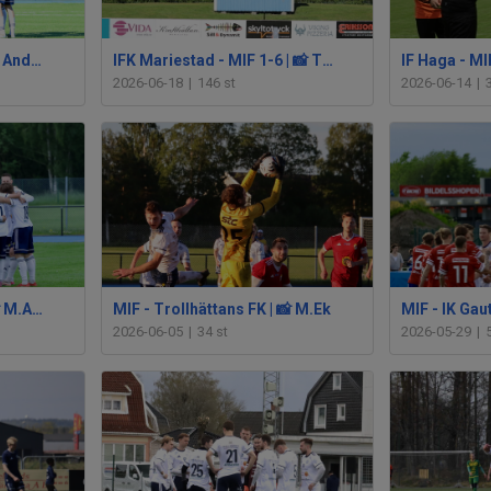
MIF - Vara SK | 📸 Mikael Andersson
IFK Mariestad - MIF 1-6 | 📸 Tobias Coster
2026-06-18
|
146 st
2026-06-14
|
MIF - Grebbestads IF | 📸 M.Andersson
MIF - Trollhättans FK | 📸 M.Ek
2026-06-05
|
34 st
2026-05-29
|