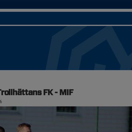
rollhättans FK - MIF
6