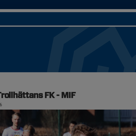
rollhättans FK - MIF
6