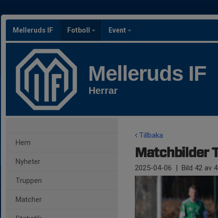
Melleruds IF
Fotboll
Event
Melleruds IF
Herrar
Tillbaka
Hem
Matchbilder T
Nyheter
2025-04-06
|
Bild
42
av 4
Truppen
Matcher