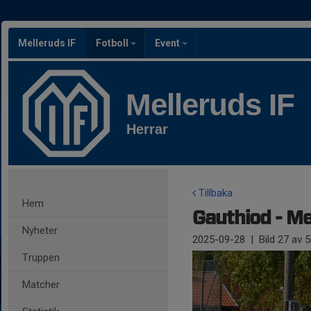
Melleruds IF
Fotboll
Event
Melleruds IF
Herrar
Tillbaka
Hem
Gauthiod - Me
Nyheter
2025-09-28
|
Bild
27
av 5
Truppen
Matcher