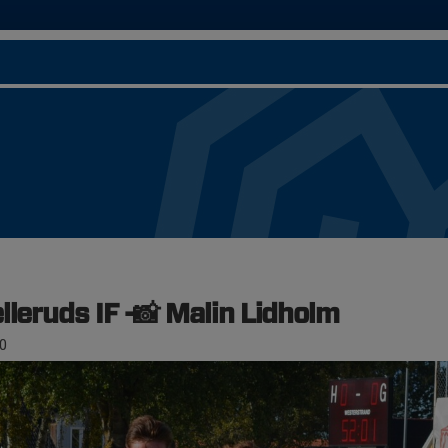
lleruds IF -📸 Malin Lidholm
0