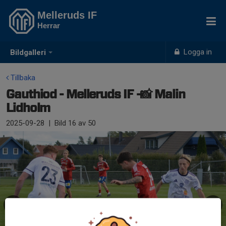
Melleruds IF
Herrar
Logga in
Bildgalleri
Tillbaka
Gauthiod - Melleruds IF -📸 Malin
Lidholm
2025-09-28
|
Bild
16
av 50