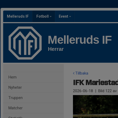
Melleruds IF
Fotboll
Event
Melleruds IF
Herrar
Tillbaka
Hem
IFK Mariestad 
Nyheter
2026-06-18
|
Bild
122
av 
Truppen
Matcher