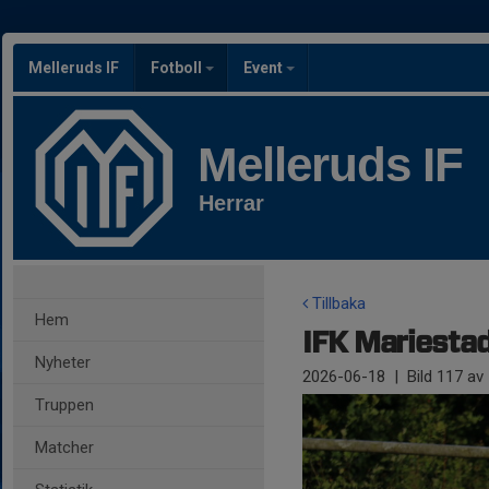
Melleruds IF
Fotboll
Event
Melleruds IF
Herrar
Tillbaka
Hem
IFK Mariestad 
Nyheter
2026-06-18
|
Bild
117
av 
Truppen
Matcher