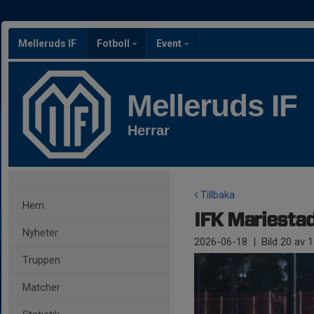
Melleruds IF
Fotboll
Event
Melleruds IF
Herrar
Tillbaka
Hem
IFK Mariestad 
Nyheter
2026-06-18
|
Bild
20
av 1
Truppen
Matcher