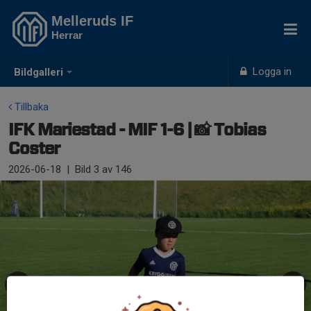
Melleruds IF
Herrar
Logga in
Bildgalleri
Tillbaka
IFK Mariestad - MIF 1-6 | 📸 Tobias
Coster
2026-06-18
|
Bild
3
av 146