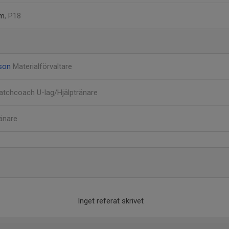
om
, P18
sson
Materialförvaltare
atchcoach U-lag/Hjälptränare
änare
Inget referat skrivet