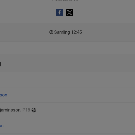
Samling 12:45
g
sson
jaminsson
, P18
an