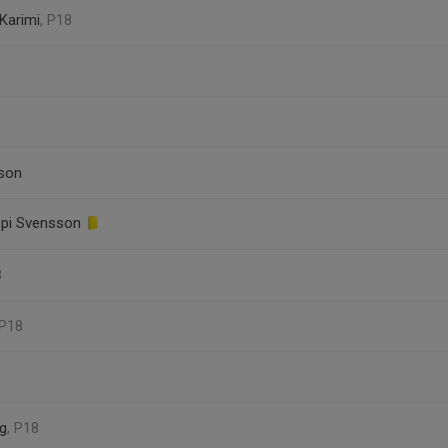
Karimi
, P18
sson
ppi Svensson
8
 P18
g
, P18