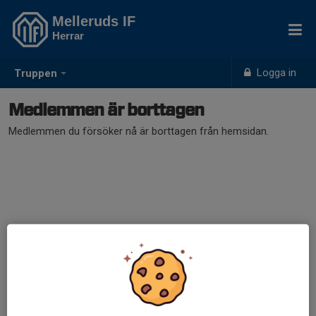
Melleruds IF
Herrar
Logga in
Truppen
Medlemmen är borttagen
Medlemmen du försöker nå är borttagen från hemsidan.