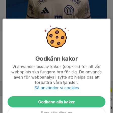
Position
Back
Ålder
20 år
Tidigare klubbar
Vänersborgs IF
Godkänn kakor
Vi använder oss av kakor (cookies) för att vår
webbplats ska fungera bra för dig. De används
även för webbanalys i syfte att hjälpa oss att
förbättra våra tjänster.
Så använder vi cookies
ALLA SERIER
ALLA ÅR
2026
16
2
1
0
Godkänn alla kakor
Totalt
16
2
1
0
Bara nödvändiga