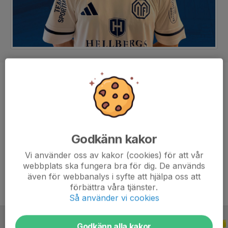
Position
Mittfältare
Ålder
34 år
Tidigare klubbar
Ljungskile SK, Kristiansund BK,
Sarpsborg 08, IK Oddevold
Godkänn kakor
Vi använder oss av kakor (cookies) för att vår
webbplats ska fungera bra för dig. De används
Anslöt till klubben mars 2026
även för webbanalys i syfte att hjälpa oss att
förbättra våra tjänster.
Så använder vi cookies
ALLA SERIER
ALLA ÅR
Godkänn alla kakor