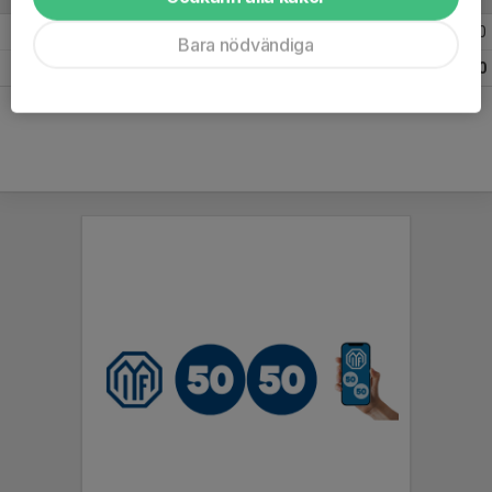
2026
15
7
7
0
Bara nödvändiga
Totalt
15
7
7
0