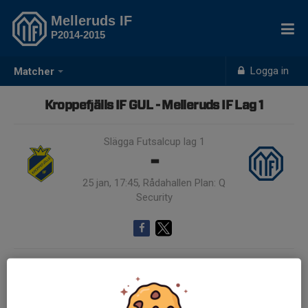
Melleruds IF
P2014-2015
Logga in
Matcher
Kroppefjälls IF GUL - Melleruds IF Lag 1
Slägga Futsalcup lag 1
-
25 jan, 17:45, Rådahallen Plan: Q
Security
Samling 17:35, Rådahallen Plan: Q Security
Endast kallade kunde anmäla sig till aktiviteten. 6 personer var kallade.
Logga in här