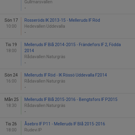
Gullmarsvallen
-
Sön 17
Rosseröds IK 2013-15 - Melleruds IF Röd
10:00
Hedevallen Uddevalla
-
Tis 19
Melleruds IF Blå 2014-2015 - Frändefors IF 2, Födda
18:00
2014
Rådavallen Naturgräs
-
Sön 24
Melleruds IF Röd - IK Rössö Uddevalla F2014
16:00
Rådavallen Naturgräs
-
Mån 25
Melleruds IF Blå 2015-2016 - Bengtsfors IF P2015
18:30
Rådavallen Naturgräs
-
Tis 26
Åsebro IF P11 - Melleruds IF Blå 2015-2016
18:00
Rudevi IP