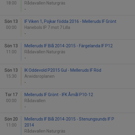
18:00
Rådavallen Naturgräs
-
Sön 13
IF Viken 1, Pojkar födda 2016 - Melleruds IF Grönt
00:00
Hanebols IP 7 mot 7 Lilla
-
Sön 13
Melleruds IF Blå 2014-2015 - Färgelanda IF P12
11:00
Rådavallen Naturgräs
-
Sön 13
IK Oddevold P2015 Gul - Melleruds IF Röd
15:30
Arwidsroplanen
-
Tor 17
Melleruds IF Grönt - IFK Åmål P10-12
00:00
Rådavallen
-
Sön 20
Melleruds IF Blå 2014-2015 - Stenungsunds IF P
11:00
2014
Rådavallen Naturgräs