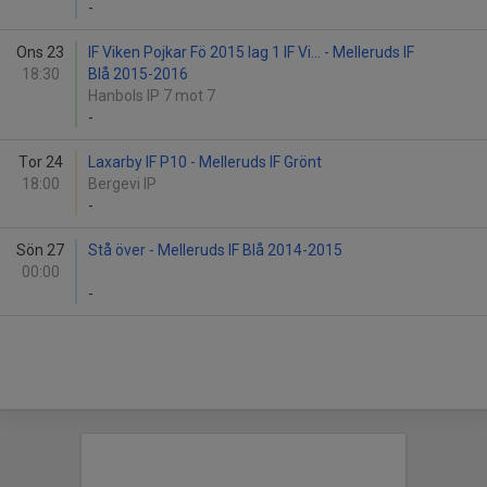
-
Ons 23
IF Viken Pojkar Fö 2015 lag 1 IF Vi... - Melleruds IF
18:30
Blå 2015-2016
Hanbols IP 7 mot 7
-
Tor 24
Laxarby IF P10 - Melleruds IF Grönt
18:00
Bergevi IP
-
Sön 27
Stå över - Melleruds IF Blå 2014-2015
00:00
-