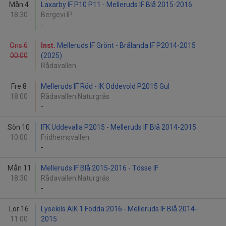
Mån 4
Laxarby IF P10 P11 - Melleruds IF Blå 2015-2016
18:30
Bergevi IP
-
Ons 6
Inst.
Melleruds IF Grönt - Brålanda IF P2014-2015
00:00
(2025)
Rådavallen
Fre 8
Melleruds IF Röd - IK Oddevold P2015 Gul
18:00
Rådavallen Naturgräs
-
Sön 10
IFK Uddevalla P2015 - Melleruds IF Blå 2014-2015
10:00
Fridhemsvallen
-
Mån 11
Melleruds IF Blå 2015-2016 - Tösse IF
18:30
Rådavallen Naturgräs
-
Lör 16
Lysekils AIK 1 Födda 2016 - Melleruds IF Blå 2014-
11:00
2015