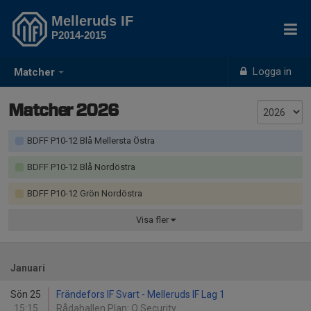
Melleruds IF
P2014-2015
Logga in
Matcher
Matcher 2026
BDFF P10-12 Blå Mellersta Östra
BDFF P10-12 Blå Nordöstra
BDFF P10-12 Grön Nordöstra
Visa
fler
Januari
Sön 25
Frändefors IF Svart - Melleruds IF Lag 1
15:15
Rådahallen Plan: Q Security