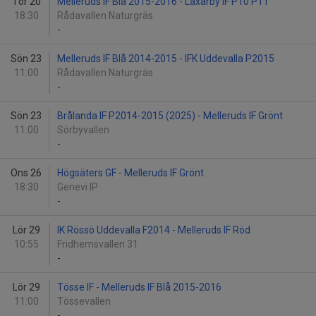
Tor 20
Melleruds IF Blå 2015-2016 - Laxarby IF P10 P11
18:30
Rådavallen Naturgräs
-
Sön 23
Melleruds IF Blå 2014-2015 - IFK Uddevalla P2015
11:00
Rådavallen Naturgräs
-
Sön 23
Brålanda IF P2014-2015 (2025) - Melleruds IF Grönt
11:00
Sörbyvallen
-
Ons 26
Högsäters GF - Melleruds IF Grönt
18:30
Genevi IP
-
Lör 29
IK Rössö Uddevalla F2014 - Melleruds IF Röd
10:55
Fridhemsvallen 31
-
Lör 29
Tösse IF - Melleruds IF Blå 2015-2016
11:00
Tössevallen
-