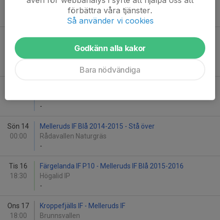
Sportfältet
förbättra våra tjänster.
-
Så använder vi cookies
Ons 10
Melleruds IF Blå 2015-2016 - IF Viken Pojkar Fö
18:30
2015 lag 1 IF Vi...
Godkänn alla kakor
Rådavallen Naturgräs
-
Bara nödvändiga
Tor 11
Rosseröds IK 2014-15 - Melleruds IF Blå 2014-2015
18:30
Hedevallen Uddevalla
-
Sön 14
Melleruds IF Blå 2014-2015 - Stå över
00:00
Rådavallen Naturgräs
-
Tis 16
Färgelanda IF P10 - Melleruds IF Blå 2015-2016
18:30
Högalid IP
-
Ons 17
Kroppefjälls IF - Melleruds IF
18:00
Brunnsvallen