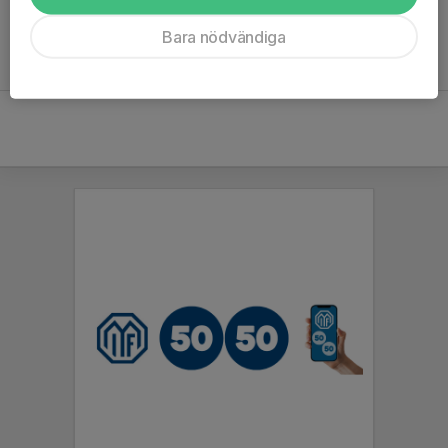
Bara nödvändiga
Inget referat skrivet