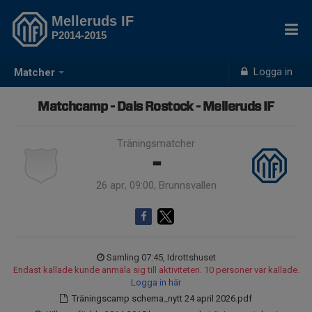
Melleruds IF
P2014-2015
Logga in
Matcher
Matchcamp - Dals Rostock - Melleruds IF
Träningsmatcher
-
26 apr, 09:00, Brunnsvallen
Samling 07:45, Idrottshuset
Endast kallade kunde anmäla sig till aktiviteten. 10 personer var kallade.
Logga in här
Träningscamp schema_nytt 24 april 2026.pdf