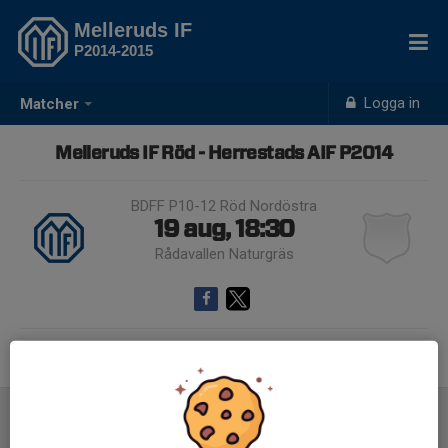
Melleruds IF
P2014-2015
Logga in
Matcher
Melleruds IF Röd - Herrestads AIF P2014
BDFF P10-12 Röd Nordöstra
19 aug, 18:30
Rådavallen Naturgräs
Samling 17:30
Inför match