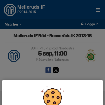
Melleruds IF
P2014-2015
Logga in
Matcher
Melleruds IF Röd - Rosseröds IK 2013-15
BDFF P10-12 Röd Nordöstra
5 sep, 11:00
Rådavallen Naturgräs
Samling 10:00
Inför match