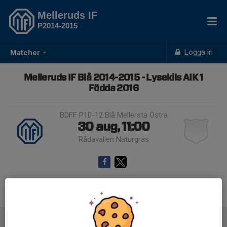
Melleruds IF
P2014-2015
Logga in
Matcher
Melleruds IF Blå 2014-2015 - Lysekils AIK 1
Födda 2016
BDFF P10-12 Blå Mellersta Östra
30 aug, 11:00
Rådavallen Naturgräs
Samling 10:00