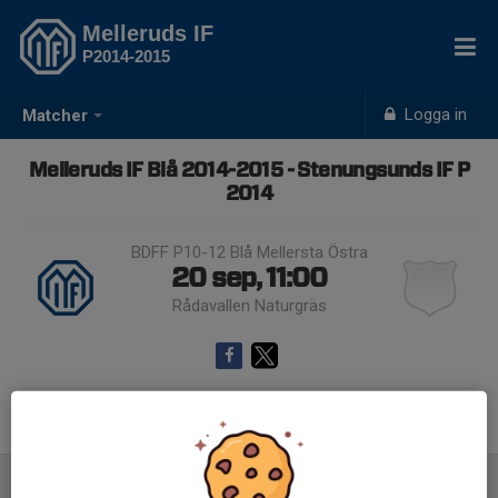
Melleruds IF
P2014-2015
Logga in
Matcher
Melleruds IF Blå 2014-2015 - Stenungsunds IF P
2014
BDFF P10-12 Blå Mellersta Östra
20 sep, 11:00
Rådavallen Naturgräs
Samling 10:00