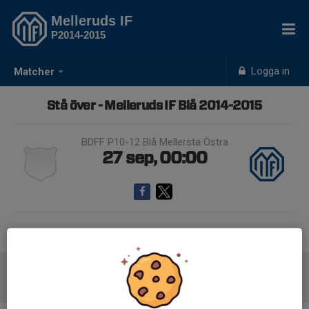
Melleruds IF
P2014-2015
Logga in
Matcher
Stå över - Melleruds IF Blå 2014-2015
BDFF P10-12 Blå Mellersta Östra
27 sep, 00:00
Samling 23:00
Inför match