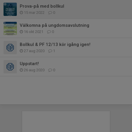
Prova-på med bollkul
15 mar 2022
0
Välkomna på ungdomsavslutning
16 okt 2021
0
Bollkul & PF 12/13 kör igång igen!
27 aug 2020
1
Uppstart!
26 aug 2020
0