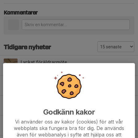
Kommentarer
Tidigare nyheter
Lyckat föräldrarmöte
25 nov 2023
0
Välkommen på föräldrarmöte
14 nov 2023
0
Sommarlov för Bollkul
9 jun 2023
0
Godkänn kakor
Vi använder oss av kakor (cookies) för att vår
Julavslutning för bollkul
webbplats ska fungera bra för dig. De används
9 dec 2022
1
även för webbanalys i syfte att hjälpa oss att