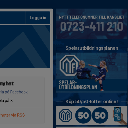
Logga in
Spelarutbildningsplanen
 nyhet
la på Facebook
la på X
Köp 50/50-lotter online!
heter via RSS