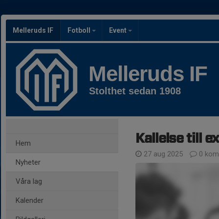
Melleruds IF
Fotboll
Event
Melleruds IF
Stolthet sedan 1908
Kallelse till 
Hem
27 aug 2025
0 kom
Nyheter
Våra lag
Kalender