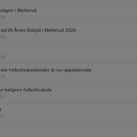
g vägen i Mellerud
0
d till Årets Eldsjäl i Mellerud 2026
0
0
årets fotbollsskolebilder är nu uppdaterade
0
ån helgens fotbollsskola
2
l
0