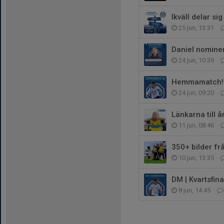
Ikväll delar si
25 jun, 13:31
Daniel nominera
24 jun, 10:39
Hemmamatch!
24 jun, 09:20
Länkarna till 
11 jun, 08:46
350+ bilder fr
10 jun, 13:35
DM | Kvartsfina
8 jun, 14:45