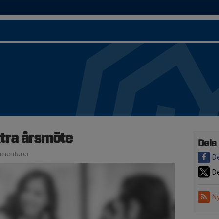
extra årsmöte
Dela
mentarer
De
De
Ny