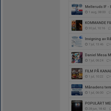
Melleruds IF -
1 aug, 08:00
KOMMANDE FI
30 jul, 10:16
Invigning av R
7 jul, 13:46
Daniel Mesa M
7 jul, 06:24
FILM PÅ KAN
1 jul, 10:22
Månadens tema
1 jul, 06:00
POPULÄRT ME
28 jun, 18:42