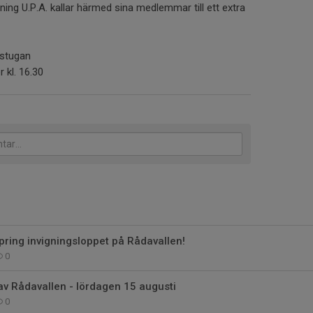
ning U.P.A. kallar härmed sina medlemmar till ett extra
bbstugan
kl. 16.30
ring invigningsloppet på Rådavallen!
0
 av Rådavallen - lördagen 15 augusti
0