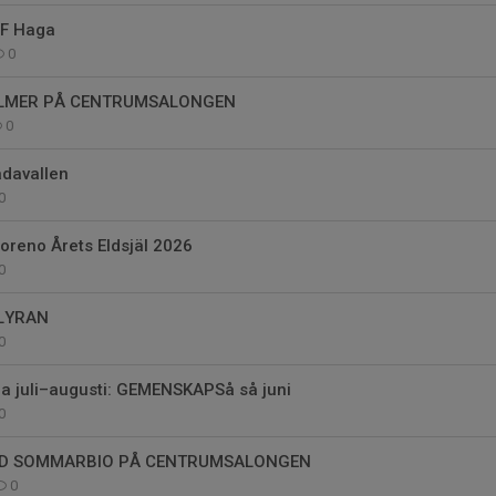
 IF Haga
0
LMER PÅ CENTRUMSALONGEN
0
ådavallen
0
oreno Årets Eldsjäl 2026
0
ALYRAN
0
 juli–augusti: GEMENSKAPSå så juni
0
D SOMMARBIO PÅ CENTRUMSALONGEN
0