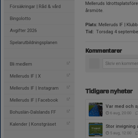
Melleruds Idrottsplatsföre
Försäkringar | Råd & vård
årsmöte.
Bingolotto
Plats:
Melleruds IF | Klu
Avgifter 2026
Tid:
Torsdag 4 september 
Spelarutbildningsplanen
Kommentarer
Bli medlem
Melleruds IF | X
Melleruds IF | Instagram
Tidigare nyheter
Melleruds IF | Facebook
Var med och sp
Bohuslän-Dalslands FF
6 aug, 20:00
Kalender | Konstgräset
Stor invigning
5 aug, 12:00