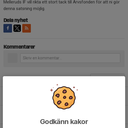
Melleruds IF vill rikta ett stort tack till Arvsfonden för att ni gör
denna satsning möjlig.
Dela nyhet
Kommentarer
Tidigare nyheter
Var med och spring invigningsloppet på Rådavallen!
6 aug, 20:00
0
Stor invigning av Rådavallen - lördagen 15 augusti
5 aug, 12:00
0
Godkänn kakor