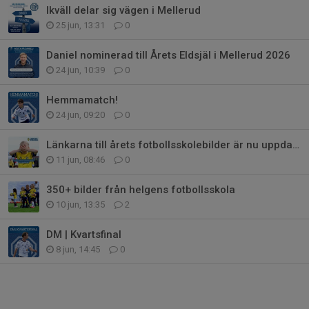
Ikväll delar sig vägen i Mellerud
25 jun, 13:31
0
Daniel nominerad till Årets Eldsjäl i Mellerud 2026
24 jun, 10:39
0
Hemmamatch!
24 jun, 09:20
0
Länkarna till årets fotbollsskolebilder är nu uppdaterade
11 jun, 08:46
0
350+ bilder från helgens fotbollsskola
10 jun, 13:35
2
DM | Kvartsfinal
8 jun, 14:45
0