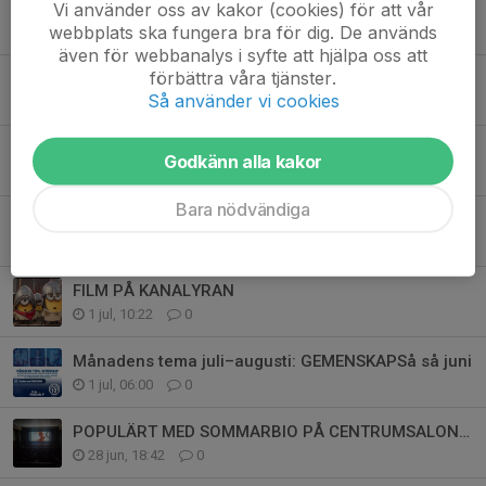
Melleruds IF - IF Haga
Vi använder oss av kakor (cookies) för att vår
webbplats ska fungera bra för dig. De används
1 aug, 08:00
0
även för webbanalys i syfte att hjälpa oss att
förbättra våra tjänster.
KOMMANDE FILMER PÅ CENTRUMSALONGEN
Så använder vi cookies
30 jul, 10:16
0
Invigning av Rådavallen
Godkänn alla kakor
7 jul, 13:46
0
Bara nödvändiga
Daniel Mesa Moreno Årets Eldsjäl 2026
7 jul, 06:24
0
FILM PÅ KANALYRAN
1 jul, 10:22
0
Månadens tema juli–augusti: GEMENSKAPSå så juni
1 jul, 06:00
0
POPULÄRT MED SOMMARBIO PÅ CENTRUMSALONGEN
28 jun, 18:42
0