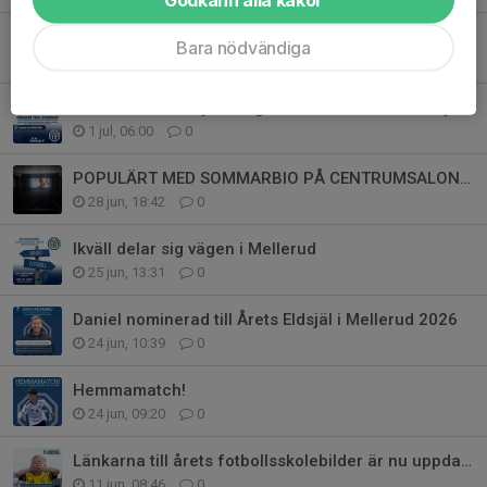
FILM PÅ KANALYRAN
Bara nödvändiga
1 jul, 10:22
0
Månadens tema juli–augusti: GEMENSKAPSå så juni
1 jul, 06:00
0
POPULÄRT MED SOMMARBIO PÅ CENTRUMSALONGEN
28 jun, 18:42
0
Ikväll delar sig vägen i Mellerud
25 jun, 13:31
0
Daniel nominerad till Årets Eldsjäl i Mellerud 2026
24 jun, 10:39
0
Hemmamatch!
24 jun, 09:20
0
Länkarna till årets fotbollsskolebilder är nu uppdaterade
11 jun, 08:46
0