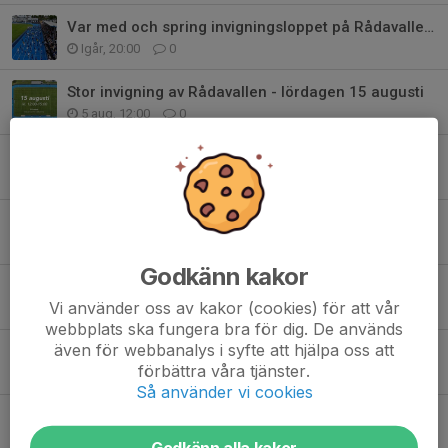
Var med och spring invigningsloppet på Rådavallen!
Igår, 20:00
0
Stor invigning av Rådavallen - lördagen 15 augusti
5 aug, 12:00
0
Melleruds IF - IF Haga
1 aug, 08:00
0
KOMMANDE FILMER PÅ CENTRUMSALONGEN
30 jul, 10:16
0
Godkänn kakor
Semesterstängt på kansliet
Vi använder oss av kakor (cookies) för att vår
13 jul, 06:00
0
webbplats ska fungera bra för dig. De används
även för webbanalys i syfte att hjälpa oss att
Invigning av Rådavallen
förbättra våra tjänster.
7 jul, 13:46
0
Så använder vi cookies
Daniel Mesa Moreno Årets Eldsjäl 2026
7 jul, 06:24
0
Godkänn alla kakor