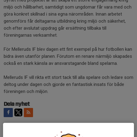
Syftet med projektet är att skapa ett större engagemang kring
miljö och hållbarhet, samtidigt som ungdomar får vara med och
göra konkret skillnad i sina egna närområden. Innan arbetet
genomförs får deltagarna utbildning kring miljö och säkerhet,
och efter avslutat uppdrag går ersättning tillbaka till
föreningarnas verksamhet.
För Melleruds IF blev dagen ett fint exempel på hur fotbollen kan
bidra även utanför planen. Förutom en renare närmiljö skapades
också en stark känsla av ansvarstagande bland spelarna.
Melleruds IF vill rikta ett stort tack till alla spelare och ledare som
deltog under dagen och gjorde en fantastisk insats för både
föreningen och miljön.
Dela nyhet
Kommentarer