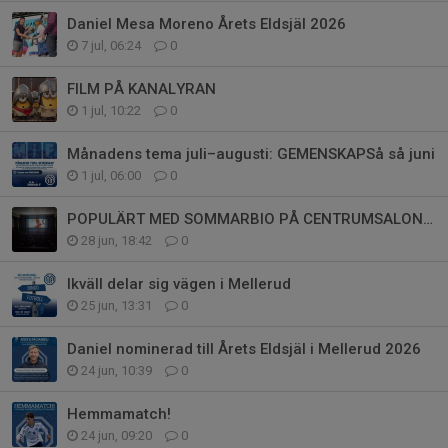
Daniel Mesa Moreno Årets Eldsjäl 2026
7 jul, 06:24
0
FILM PÅ KANALYRAN
1 jul, 10:22
0
Månadens tema juli–augusti: GEMENSKAPSå så juni
1 jul, 06:00
0
POPULÄRT MED SOMMARBIO PÅ CENTRUMSALONGEN
28 jun, 18:42
0
Ikväll delar sig vägen i Mellerud
25 jun, 13:31
0
Daniel nominerad till Årets Eldsjäl i Mellerud 2026
24 jun, 10:39
0
Hemmamatch!
24 jun, 09:20
0