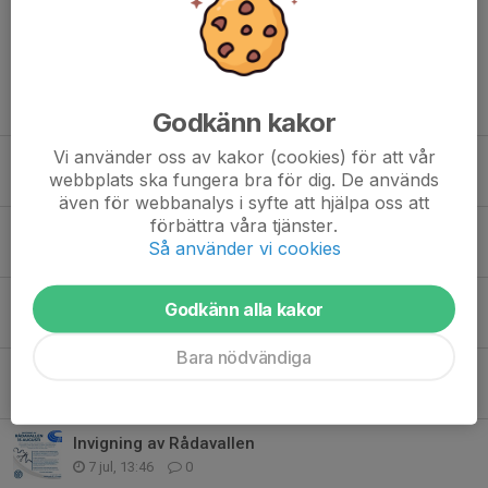
Tidigare nyheter
Godkänn kakor
Vi använder oss av kakor (cookies) för att vår
Var med och spring invigningsloppet på Rådavallen!
webbplats ska fungera bra för dig. De används
Igår, 20:00
0
även för webbanalys i syfte att hjälpa oss att
förbättra våra tjänster.
Stor invigning av Rådavallen - lördagen 15 augusti
Så använder vi cookies
5 aug, 12:00
0
Melleruds IF - IF Haga
Godkänn alla kakor
1 aug, 08:00
0
Bara nödvändiga
KOMMANDE FILMER PÅ CENTRUMSALONGEN
30 jul, 10:16
0
Invigning av Rådavallen
7 jul, 13:46
0