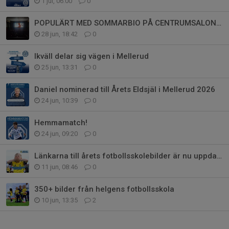
1 jul, 06:00
0
POPULÄRT MED SOMMARBIO PÅ CENTRUMSALONGEN
28 jun, 18:42
0
Ikväll delar sig vägen i Mellerud
25 jun, 13:31
0
Daniel nominerad till Årets Eldsjäl i Mellerud 2026
24 jun, 10:39
0
Hemmamatch!
24 jun, 09:20
0
Länkarna till årets fotbollsskolebilder är nu uppdaterade
11 jun, 08:46
0
350+ bilder från helgens fotbollsskola
10 jun, 13:35
2