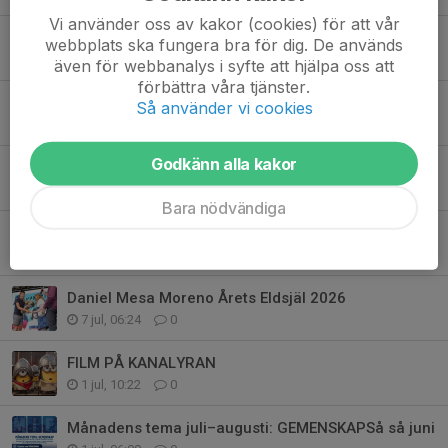
Vi använder oss av kakor (cookies) för att vår
Melleruds IF - IF Haga
webbplats ska fungera bra för dig. De används
1 aug, 08:00
0
även för webbanalys i syfte att hjälpa oss att
förbättra våra tjänster.
KOMMANDE FILMER PÅ CENTRUMSALONGEN
Så använder vi cookies
30 jul, 10:16
0
Godkänn alla kakor
Semesterstängt på kansliet
13 jul, 06:00
0
Bara nödvändiga
Invigning av Rådavallen
7 jul, 13:46
0
Daniel Mesa Moreno Årets Eldsjäl 2026
7 jul, 06:24
0
FILM PÅ KANALYRAN
1 jul, 10:22
0
Månadens tema juli–augusti: GEMENSKAPSå så juni